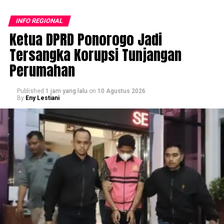
INFO REGIONAL
Ketua DPRD Ponorogo Jadi
Tersangka Korupsi Tunjangan
Perumahan
Published
1 jam yang lalu
on
10 Agustus 2026
By
Eny Lestiani