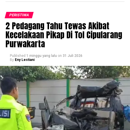
PERISTIWA
2 Pedagang Tahu Tewas Akibat
Kecelakaan Pikap Di Tol Cipularang
Purwakarta
Published
1 minggu yang lalu
on
31 Juli 2026
By
Eny Lestiani