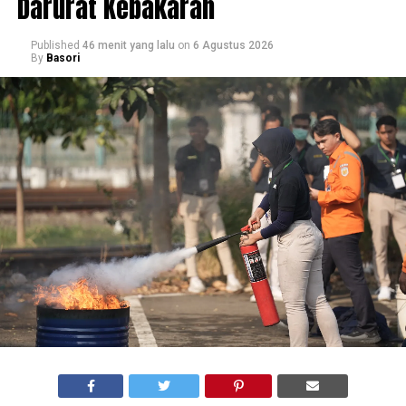
Darurat Kebakaran
Published
46 menit yang lalu
on
6 Agustus 2026
By
Basori