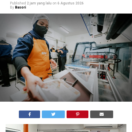
Published
2 jam yang lalu
on
6 Agustus 2026
By
Basori